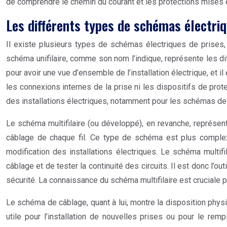
de comprendre le chemin du courant et les protections mises 
Les différents types de schémas électriq
Il existe plusieurs types de schémas électriques de prises, 
schéma unifilaire, comme son nom l’indique, représente les dif
pour avoir une vue d’ensemble de l’installation électrique, et 
les connexions internes de la prise ni les dispositifs de prote
des installations électriques, notamment pour les schémas de 
Le schéma multifilaire (ou développé), en revanche, représent
câblage de chaque fil. Ce type de schéma est plus complexe
modification des installations électriques. Le schéma multifil
câblage et de tester la continuité des circuits. Il est donc l’o
sécurité. La connaissance du schéma multifilaire est cruciale 
Le schéma de câblage, quant à lui, montre la disposition physi
utile pour l’installation de nouvelles prises ou pour le rem