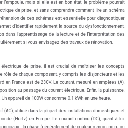
 l’ampoule, mais si elle est en bon état, le problème pourrait
lectrique de prise, et sans comprendre comment lire un schéma
mpréhension de ces schémas est essentielle pour diagnostiquer
ermet d’identifier rapidement la source du dysfonctionnement,
mps dans l’apprentissage de la lecture et de l’interprétation des
culièrement si vous envisagez des travaux de rénovation.
ectrique de prise, il est crucial de maîtriser les concepts
le rôle de chaque composant, y compris les disjoncteurs et les
ndard en France est de 230V. Le courant, mesuré en ampères (A),
position au passage du courant électrique. Enfin, la puissance,
eil. Un appareil de 100W consomme 0.1 kWh en une heure.
if (AC), utilisé dans la plupart des installations domestiques et
onde (Hertz) en Europe. Le courant continu (DC), quant à lui,
 principaux : la phase (généralement de couleur marron, noire ou