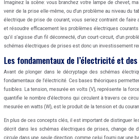
Imaginez la scène: vous branchez votre lampe de chevet, mais 
venir de la prise elle-même, ou d’un problème au niveau du t
électrique de prise de courant, vous seriez contraint de fai
et résoudre efficacement les problèmes électriques courants 
qu’il s’agisse d’un fil déconnecté, d’un court-circuit, d’un pro
schémas électriques de prises est donc un investissement rent
Les fondamentaux de l’électricité et de
Avant de plonger dans le décryptage des schémas électrique
fondamentaux de l’électricité. Ces bases théoriques permetten
fusibles. La tension, mesurée en volts (V), représente la forc
quantifie le nombre d’électrons qui circulent à travers ce cir
mesurée en watts (W), est le produit de la tension et du cour
En plus de ces concepts clés, il est important de distinguer les
décrit dans les schémas électriques de prises, change de dir
circule dans une seule direction, comme celui fourni par une ba